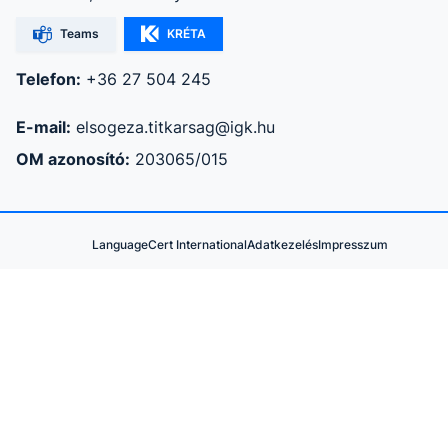
Teams
KRÉTA
Telefon:
+36 27 504 245
E-mail:
elsogeza.titkarsag@igk.hu
OM azonosító:
203065/015
LanguageCert International
Adatkezelés
Impresszum