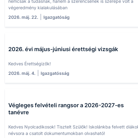
nemcsak a tudásnak, hanem a szerencsének is szerepe volt a
végeredmény kialakulásában
2026. máj. 22.
Igazgatóság
2026. évi május-júniusi érettségi vizsgák
Kedves Érettségizők!
2026. máj. 4.
Igazgatósság
Végleges felvételi rangsor a 2026-2027-es
tanévre
Kedves Nyolcadikosok! Tisztelt Szülők! Iskolánkba felvett diáko
névsora a csatolt dokumentumokban olvasható!