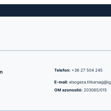
Telefon:
+36 27 504 245
um
E-mail:
elsogeza.titkarsag@ig
OM azonosító:
203065/015