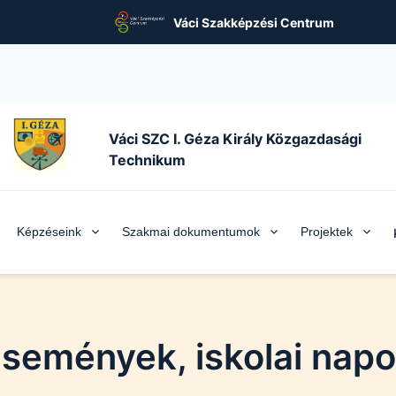
Váci Szakképzési Centrum
Váci SZC I. Géza Király Közgazdasági
Technikum
Képzéseink
Szakmai dokumentumok
Projektek
semények, iskolai nap