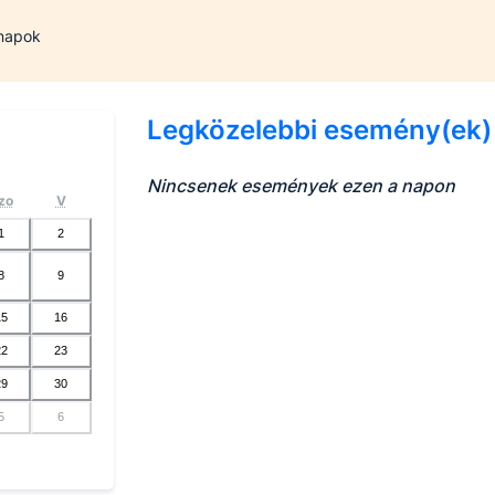
 napok
Legközelebbi esemény(ek)
Nincsenek események ezen a napon
zo
V
1
2
8
9
15
16
22
23
29
30
5
6