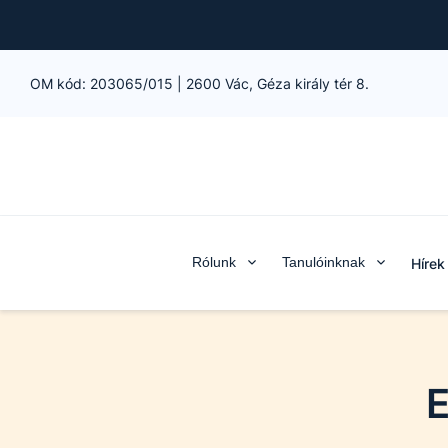
OM kód:
203065/015
|
2600 Vác, Géza király tér 8.
Rólunk
Tanulóinknak
Hírek
E