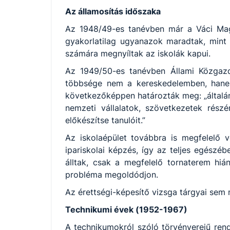
Az államosítás időszaka
Az 1948/49-es tanévben már a Váci Mag
gyakorlatilag ugyanazok maradtak, mint a
számára megnyíltak az iskolák kapui.
Az 1949/50-es tanévben Állami Közgazd
többsége nem a kereskedelemben, hanem
következőképpen határozták meg: „általáno
nemzeti vállalatok, szövetkezetek rész
előkészítse tanulóit.”
Az iskolaépület továbbra is megfelelő
ipariskolai képzés, így az teljes egészéb
álltak, csak a megfelelő tornaterem hi
probléma megoldódjon.
Az érettségi-képesítő vizsga tárgyai sem
Technikumi évek (1952-1967)
A technikumokról szóló törvényerejű rende