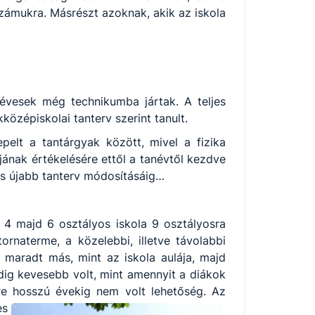
ámukra. Másrészt azoknak, akik az iskola
évesek még technikumba jártak. A teljes
özépiskolai tanterv szerint tanult.
elt a tantárgyak között, mivel a fizika
jának értékelésére ettől a tanévtől kezdve
-es újabb tanterv módosításáig…
n 4 majd 6 osztályos iskola 9 osztályosra
rnaterme, a közelebbi, illetve távolabbi
m maradt más, mint az iskola aulája, majd
dig kevesebb volt, mint amennyit a diákok
ire hosszú évekig nem volt lehetőség. Az
es