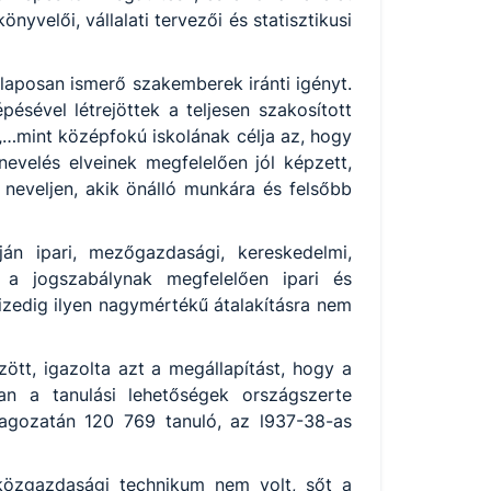
yvelői, vállalati tervezői és statisztikusi
laposan ismerő szakemberek iránti igényt.
ésével létrejöttek a teljesen szakosított
„…mint középfokú iskolának célja az, hogy
nevelés elveinek megfelelően jól képzett,
- neveljen, akik önálló munkára és felsőbb
án ipari, mezőgazdasági, kereskedelmi,
an a jogszabálynak megfelelően ipari és
izedig ilyen nagymértékű átalakításra nem
ött, igazolta azt a megállapítást, hogy a
an a tanulási lehetőségek országszerte
agozatán 120 769 tanuló, az l937-38-as
közgazdasági technikum nem volt, sőt a