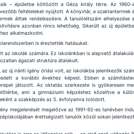
másik – épületbe költözött a Géza király térre. Az 1960-
vezőbb feltételeket nyújtott. A könyvtár, a szaktantermek 
termek álltak rendelkezésre. A tanulólétszám elhelyezése 
vítésre azonban nincs lehetőség. Sikerült az új épületb
hez alkalmazkodni.
larendszerben is éreztették hatásukat.
lt az iskolák számára. Ez iskolánkban is alapvető átalakulá
zatlan ágazati struktúra átalakult.
 az új iránti igény óriási volt, az iskolákba jelentkezők sz
edett a korábbi évekhez képest. Ebben a számítástec
erepet játszott. Az oktatás szerkezete is gyökeresen me
 előtérbe, ami a gimnáziumi képzéshez közelítve a külön
ként a szakképzés az 5. évfolyamra tolódott.
ény megjelenését megelőzve az 1991-92-es tanévben indult
épiskolájában érettségizett tanulók közül sokan jelentkez
talakulása is erre az időszakra esik, – az első apró változ