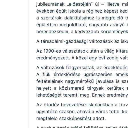
jubileumának „előestéjén” új – illetve 
években épült iskola a régihez képest ked
a szertárak kialakításához is megfelelő 
épületben megoldható, nagyobb arányú bő
berendezkedni, a kedvezőbb körülmények
A társadalmi-gazdasági változások az isko
Az 1990-es választások után a világ kitáru
eredményezett. A közel egy évtizedig válto
A változások felgyorsultak, az érdeklődés,
A fiúk érdeklődése ugrásszerűen emelk
feltételeinek nagymértékű javulása is sz
helyett a közismereti tárgyak kerültek
lehetőségét teremti meg. Ennek eredménye
Az ötödév bevezetése iskolánkban a törv
ügyintéző szakon, ahová a város többi köz
megfelelő szakképesítést adott.
A nyelvoktatás óriási fejlődése, teljes á