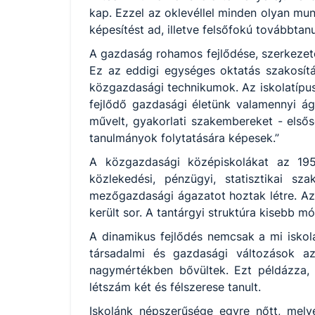
kap. Ezzel az oklevéllel minden olyan munk
képesítést ad, illetve felsőfokú továbbtanu
A gazdaság rohamos fejlődése, szerkezeté
Ez az eddigi egységes oktatás szakosítás
közgazdasági technikumok. Az iskolatípus
fejlődő gazdasági életünk valamennyi ága
művelt, gyakorlati szakembereket - elsőso
tanulmányok folytatására képesek.”
A közgazdasági középiskolákat az 1952
közlekedési, pénzügyi, statisztikai sz
mezőgazdasági ágazatot hoztak létre. Az 
került sor. A tantárgyi struktúra kisebb m
A dinamikus fejlődés nemcsak a mi iskolá
társadalmi és gazdasági változások az
nagymértékben bővültek. Ezt példázza,
létszám két és félszerese tanult.
Iskolánk népszerűsége egyre nőtt, mel