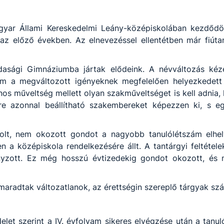
yar Állami Kereskedelmi Leány-középiskolában kezdődött
z előző években. Az elnevezéssel ellentétben már fiútan
asági Gimnáziumba jártak elődeink. A névváltozás ké
 a megváltozott igényeknek megfelelően helyezkedett e
s műveltség mellett olyan szakműveltséget is kell adnia, 
ére azonnal beállítható szakembereket képezzen ki, s 
 volt, nem okozott gondot a nagyobb tanulólétszám elhe
en a középiskola rendelkezésére állt. A tantárgyi feltéte
ányzott. Ez még hosszú évtizedekig gondot okozott, és
 maradtak változatlanok, az érettségin szereplő tárgyak sz
let szerint a IV. évfolyam sikeres elvégzése után a tanuló