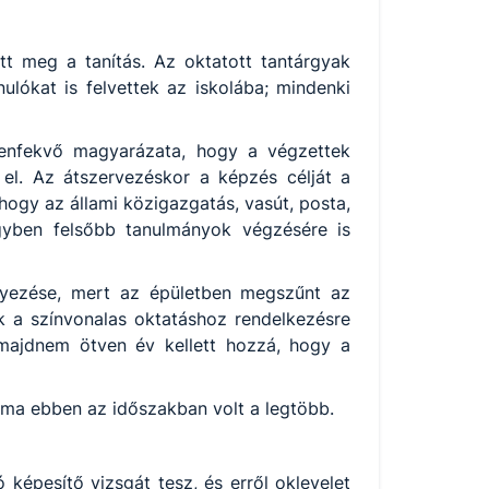
 meg a tanítás. Az oktatott tantárgyak
ulókat is felvettek az iskolába; mindenki
zenfekvő magyarázata, hogy a végzettek
l. Az átszervezéskor a képzés célját a
hogy az állami közigazgatás, vasút, posta,
egyben felsőbb tanulmányok végzésére is
lyezése, mert az épületben megszűnt az
lek a színvonalas oktatáshoz rendelkezésre
 majdnem ötven év kellett hozzá, hogy a
áma ebben az időszakban volt a legtöbb.
 képesítő vizsgát tesz, és erről oklevelet