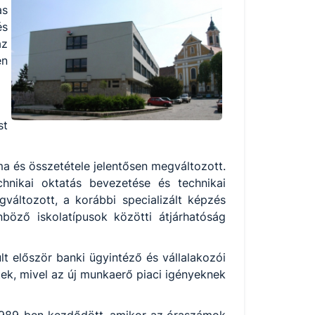
as
és
az
en
st
áma és összetétele jelentősen megváltozott.
hnikai oktatás bevezetése és technikai
gváltozott, a korábbi specializált képzés
böző iskolatípusok közötti átjárhatóság
 először banki ügyintéző és vállalakozói
tek, mivel az új munkaerő piaci igényeknek
ás 1989-ben kezdődött, amikor az óraszámok