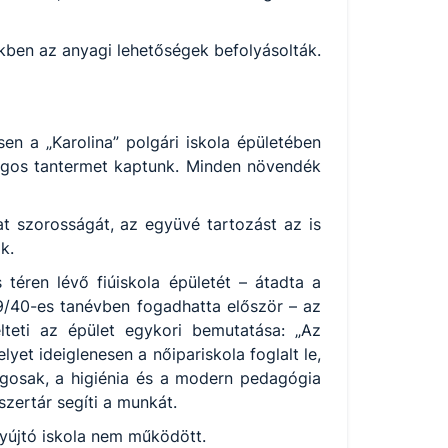
kben az anyagi lehetőségek befolyásolták.
sen a „Karolina” polgári iskola épületében
ilágos tantermet kaptunk. Minden növendék
at szorosságát, az együvé tartozást az is
k.
téren lévő fiúiskola épületét – átadta a
39/40-es tanévben fogadhatta először – az
lteti az épület egykori bemutatása: „Az
et ideiglenesen a nőipariskola foglalt le,
lágosak, a higiénia és a modern pedagógia
szertár segíti a munkát.
nyújtó iskola nem működött.