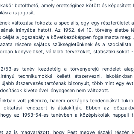
akör betölthető, amely érettségihez kötött és képesített kön
lásra is jogosít.
nek változása fokozta a speciális, egy-egy részterületet a
ának irányába hatott. Az 1952. évi 10. törvény életbe lép
 célját a jogszabály a következőképpen fogalmazta meg: 
zata részére sajátos szükségletünknek és a szocialista 
rban könyvelőket, vállalati tervezőket, statisztikusokat 
/53-as tanév kezdetéig a törvényerejű rendelet alapj
akirányú technikumokká kellett átszervezni. Iskolánkb
újabb átszervezés tartósnak bizonyult, több mint egy évt
ódosítások kivételével lényegesen nem változott.
nkban volt jellemző, hanem országos tendenciákat tükröz
 oktatási rendszert is átalakítják. Ebben az időszakb
 hogy az 1953-54-es tanévben a középiskolák nappali t
yet az is magyarázott, hogy Pest megye északi részén 