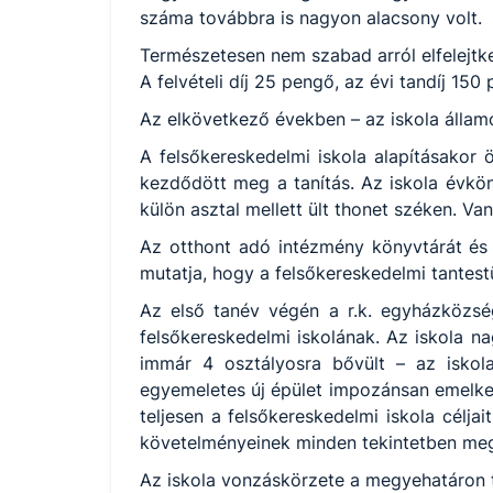
száma továbbra is nagyon alacsony volt.
Természetesen nem szabad arról elfelejtk
A felvételi díj 25 pengő, az évi tandíj 150
Az elkövetkező években – az iskola állam
A felsőkereskedelmi iskola alapításakor ö
kezdődött meg a tanítás. Az iskola évkön
külön asztal mellett ült thonet széken. Van
Az otthont adó intézmény könyvtárát és s
mutatja, hogy a felsőkereskedelmi tantestü
Az első tanév végén a r.k. egyházközség
felsőkereskedelmi iskolának. Az iskola n
immár 4 osztályosra bővült – az iskola
egyemeletes új épület impozánsan emelkedi
teljesen a felsőkereskedelmi iskola célj
követelményeinek minden tekintetben megfel
Az iskola vonzáskörzete a megyehatáron tú