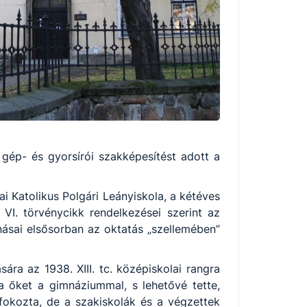
 gép- és gyorsírói szakképesítést adott a
 Katolikus Polgári Leányiskola, a kétéves
VI. törvénycikk rendelkezései szerint az
onásai elsősorban az oktatás „szellemében”
ra az 1938. XIII. tc. középiskolai rangra
ta őket a gimnáziummal, s lehetővé tette,
fokozta, de a szakiskolák és a végzettek