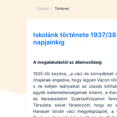
/
Főoldal
Történet
Iskolánk története 1937/38
napjainkig
A megalakulástól az államosításig
1935-től kezdve, „a váci és környékbeli 
óhajának engedve, hogy legyen Vácon női 
s ne kelljen leányaikat az utazás költs
egyéb kellemetlenségeinek kitenni, a Karo
és Kereskedelmi Szaktanfolyamot fenn
Társulata sokat fáradozott, hogy ez az
Hanauer István váci megyéspüspök, a vá