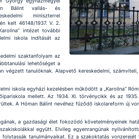
ter György egyházmegyei
an Bálint vallás- és
kedelmi miniszterrel
én kelt 46148/1937. V. 2.
arolina” intézet további
elmi iskola indítását az
skedelmi szaktanfolyam az
ábbtanulási lehetőséget a
ban végzett tanulóknak. Alapvető kereskedelmi, számviteli,
elmi iskola egyházi kezelésben működött a „Karolina” Római
pariskola mellett. Az 1934. XI. törvénycikk és az 1935. 
kerültek. A Hóman Bálint nevéhez fűződő iskolareform új v
ának, a gazdasági élet fokozódó követelményeinek hatásá
szakiskolákkal együtt. Elvileg egyenrangúnak nyilvánítot
 folytassák tanulmányaikat. Ez a szakoktatás vonzerejét 