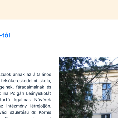
-tól
szülők annak az általános
felsőkereskedelmi iskola,
égeinek, fáradalmainak és
lina Polgári Leányiskolát
tartó Irgalmas Nővérek
 intézmény létrejöjjön.
ci születésű dr. Kornis