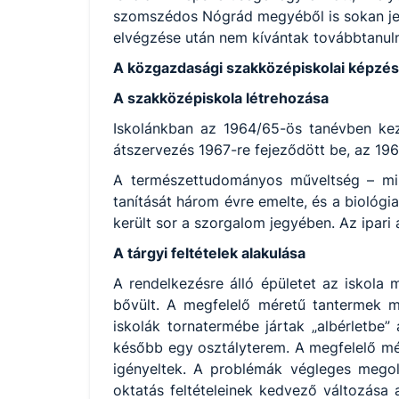
szomszédos Nógrád megyéből is sokan jel
elvégzése után nem kívántak továbbtanulni
A közgazdasági szakközépiskolai képzés
A szakközépiskola létrehozása
Iskolánkban az 1964/65-ös tanévben kez
átszervezés 1967-re fejeződött be, az 19
A természettudományos műveltség – mint
tanítását három évre emelte, és a biológi
került sor a szorgalom jegyében. Az ipari
A tárgyi feltételek alakulása
A rendelkezésre álló épületet az iskola 
bővült. A megfelelő méretű tantermek me
iskolák tornatermébe jártak „albérletbe”
később egy osztályterem. A megfelelő mér
igényeltek. A problémák végleges megold
oktatás feltételeinek kedvező változása