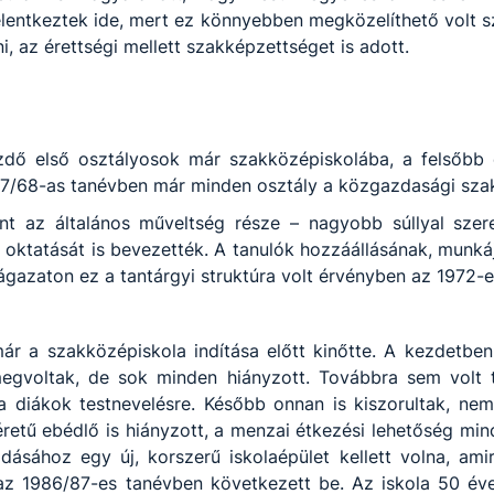
entkeztek ide, mert ez könnyebben megközelíthető volt sz
, az érettségi mellett szakképzettséget is adott.
dő első osztályosok már szakközépiskolába, a felsőbb 
67/68-as tanévben már minden osztály a közgazdasági szakk
 az általános műveltség része – nagyobb súllyal szerep
a oktatását is bevezették. A tanulók hozzáállásának, munká
 ágazaton ez a tantárgyi struktúra volt érvényben az 1972
már a szakközépiskola indítása előtt kinőtte. A kezdetbe
gvoltak, de sok minden hiányzott. Továbbra sem volt to
 a diákok testnevelésre. Később onnan is kiszorultak, ne
etű ebédlő is hiányzott, a menzai étkezési lehetőség min
ásához egy új, korszerű iskolaépület kellett volna, am
 az 1986/87-es tanévben következett be.
Az iskola 50 év