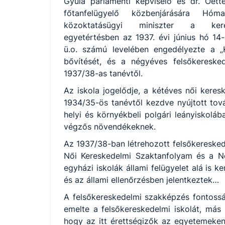
Gyula parlamenti képviselő és dr. Oet
főtanfelügyelő közbenjárására Hóm
közoktatásügyi miniszter a keres
egyetértésben az 1937. évi június hó 14-
ü.o. számú levelében engedélyezte a „K
bővítését, és a négyéves felsőkeresked
1937/38-as tanévtől.
Az iskola jogelődje, a kétéves női kere
1934/35-ös tanévtől kezdve nyújtott tov
helyi és környékbeli polgári leányiskolá
végzős növendékeknek.
Az 1937/38-ban létrehozott felsőkeresked
Női Kereskedelmi Szaktanfolyam és a Női
egyházi iskolák állami felügyelet alá is 
és az állami ellenőrzésben jelentkeztek…
A felsőkereskedelmi szakképzés fontosság
emelte a felsőkereskedelmi iskolát, más 
hogy az itt érettségizők az egyetemeken