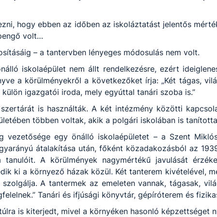
ezni, hogy ebben az időben az iskoláztatást jelentős mérté
 pengő volt…
osításáig – a tantervben lényeges módosulás nem volt.
nálló iskolaépület nem állt rendelkezésre, ezért ideiglene
yve a körülményekről a következőket írja: „Két tágas, v
 külön igazgatói iroda, mely egyúttal tanári szoba is.”
zertárát is használták. A két intézmény közötti kapcsol
letében többen voltak, akik a polgári iskolában is tanította
 vezetősége egy önálló iskolaépületet – a Szent Miklós 
agyarányú átalakítása után, főként közadakozásból az 19
 tanulóit. A körülmények nagymértékű javulását érzéke
k ki a környező házak közül. Két tanterem kivételével, mely
ait szolgálja. A tantermek az emeleten vannak, tágasak, vi
elnek.” Tanári és ifjúsági könyvtár, gépíróterem és fizika
lra is kiterjedt, mivel a környéken hasonló képzettséget 