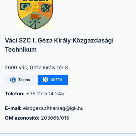
Váci SZC I. Géza Király Közgazdasági
Technikum
2600 Vác, Géza király tér 8.
Teams
KRÉTA
Telefon:
+36 27 504 245
E-mail:
elsogeza.titkarsag@igk.hu
OM azonosító:
203065/015