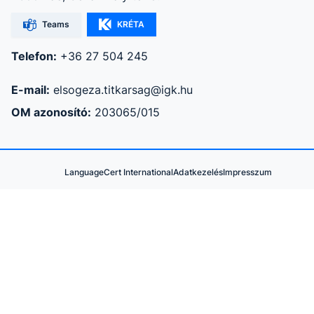
Teams
KRÉTA
Telefon:
+36 27 504 245
E-mail:
elsogeza.titkarsag@igk.hu
OM azonosító:
203065/015
LanguageCert International
Adatkezelés
Impresszum