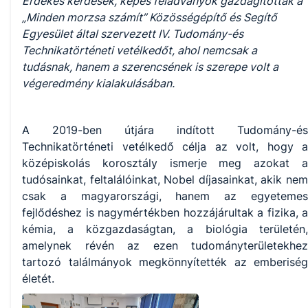
Érdekes kérdések, képes feladványok gazdagították a
„Minden morzsa számít” Közösségépítő és Segítő
Egyesület által szervezett IV. Tudomány-és
Technikatörténeti vetélkedőt, ahol nemcsak a
tudásnak, hanem a szerencsének is szerepe volt a
végeredmény kialakulásában.
A 2019-ben útjára indított Tudomány-és
Technikatörténeti vetélkedő célja az volt, hogy a
középiskolás korosztály ismerje meg azokat a
tudósainkat, feltalálóinkat, Nobel díjasainkat, akik nem
csak a magyarországi, hanem az egyetemes
fejlődéshez is nagymértékben hozzájárultak a fizika, a
kémia, a közgazdaságtan, a biológia területén,
amelynek révén az ezen tudományterületekhez
tartozó találmányok megkönnyítették az emberiség
életét.