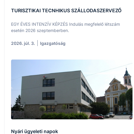
TURISZTIKAI TECNHIKUS SZÁLLODASZERVEZŐ
EGY ÉVES INTENZÍV KÉPZÉS Indulás megfelelő létszám
esetén 2026 szeptemberben.
2026. júl. 3.
Igazgatóság
Nyári ügyeleti napok