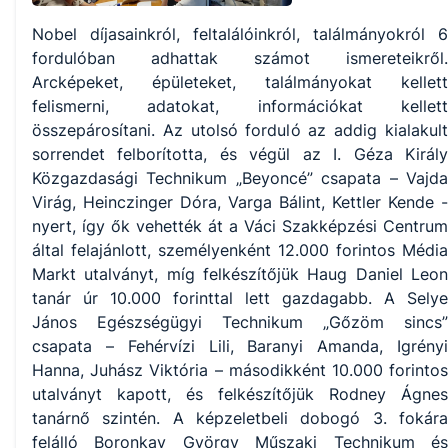
Nobel díjasainkról, feltalálóinkról, találmányokról 6
fordulóban adhattak számot ismereteikről.
Arcképeket, épületeket, találmányokat kellett
felismerni, adatokat, információkat kellett
összepárosítani. Az utolsó forduló az addig kialakult
sorrendet felborította, és végül az I. Géza Király
Közgazdasági Technikum „Beyoncé” csapata – Vajda
Virág, Heinczinger Dóra, Varga Bálint, Kettler Kende -
nyert, így ők vehették át a Váci Szakképzési Centrum
által felajánlott, személyenként 12.000 forintos Média
Markt utalványt, míg felkészítőjük Haug Daniel Leon
tanár úr 10.000 forinttal lett gazdagabb. A Selye
János Egészségügyi Technikum „Gőzöm sincs”
csapata – Fehérvízi Lili, Baranyi Amanda, Igrényi
Hanna, Juhász Viktória – másodikként 10.000 forintos
utalványt kapott, és felkészítőjük Rodney Ágnes
tanárnő szintén. A képzeletbeli dobogó 3. fokára
felálló Boronkay György Műszaki Technikum és