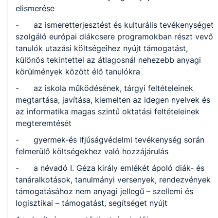
elismerése
- az ismeretterjesztést és kulturális tevékenységet
szolgáló európai diákcsere programokban részt vevő
tanulók utazási költségeihez nyújt támogatást,
különös tekintettel az átlagosnál nehezebb anyagi
körülmények között élő tanulókra
- az iskola működésének, tárgyi feltételeinek
megtartása, javítása, kiemelten az idegen nyelvek és
az informatika magas szintű oktatási feltételeinek
megteremtését
- gyermek-és ifjúságvédelmi tevékenység során
felmerülő költségekhez való hozzájárulás
- a névadó I. Géza király emlékét ápoló diák- és
tanáralkotások, tanulmányi versenyek, rendezvények
támogatásához nem anyagi jellegű – szellemi és
logisztikai – támogatást, segítséget nyújt