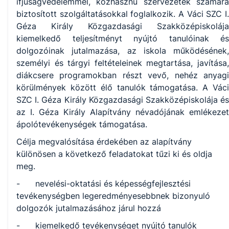
ifjúságvédelemmel, közhasznú szervezetek számára
biztosított szolgáltatásokkal foglalkozik. A Váci SZC I.
Géza Király Közgazdasági Szakközépiskolája
kiemelkedő teljesítményt nyújtó tanulóinak és
dolgozóinak jutalmazása, az iskola működésének,
személyi és tárgyi feltételeinek megtartása, javítása,
diákcsere programokban részt vevő, nehéz anyagi
körülmények között élő tanulók támogatása. A Váci
SZC I. Géza Király Közgazdasági Szakközépiskolája és
az I. Géza Király Alapítvány névadójának emlékezet
ápolótevékenységek támogatása.
Célja megvalósítása érdekében az alapítvány
különösen a következő feladatokat tűzi ki és oldja
meg.
- nevelési-oktatási és képességfejlesztési
tevékenységben legeredményesebbnek bizonyuló
dolgozók jutalmazásához járul hozzá
- kiemelkedő tevékenységet nyújtó tanulók