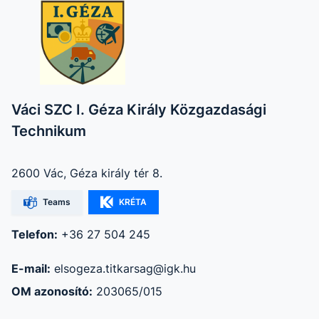
Váci SZC I. Géza Király Közgazdasági
Technikum
2600 Vác, Géza király tér 8.
Teams
KRÉTA
Telefon:
+36 27 504 245
E-mail:
elsogeza.titkarsag@igk.hu
OM azonosító:
203065/015